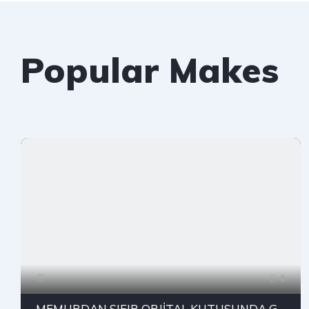
Popular Makes
4
MEMURDAN SIFIR ORJİTAL KUTUSUNDA GLOCK 19 GEN 5 HİÇ KULLANILMAMIŞ