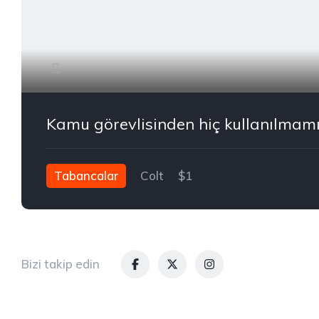
Tabancalar
Colt
$1
Bizi takip edin