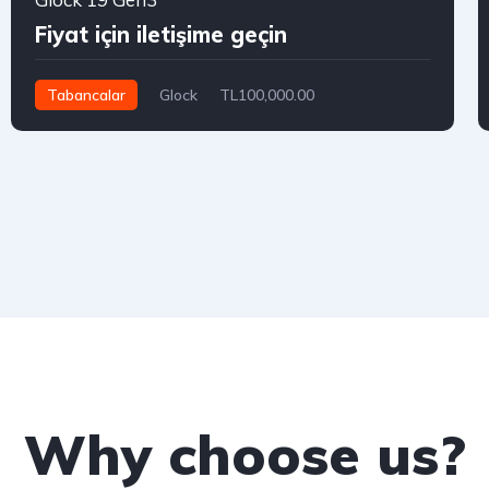
Fiyat için iletişime geçin
Tabancalar
Glock
TL100,000.00
Why choose us?