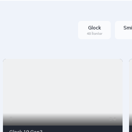
Glock
Smi
48 İlanlar
4
Glock 19 Gen3