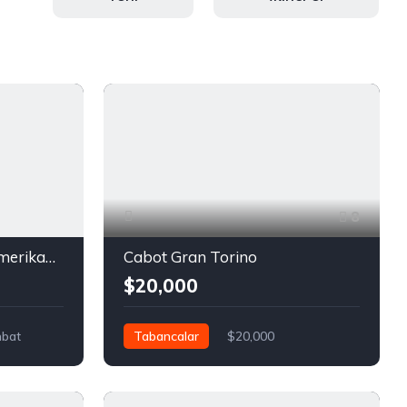
8
Wilson Combat X9L – Amerikan Menşeili Özel Üretim | Sıfır | Kutusunda
Cabot Gran Torino
$20,000
bat
Tabancalar
$20,000