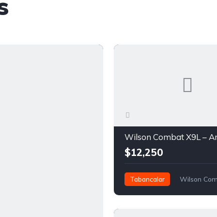
s
$12,250
Tabancalar
Wilson Com
$12,250