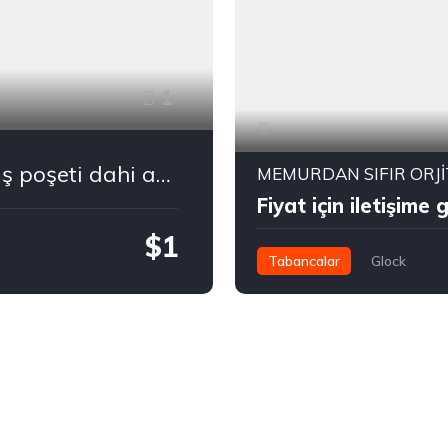
1
Kamu görevlisinden hiç kullanılmamış poşeti dahi açılmamış colt tropy cup 9*19
Fiyat için iletişime 
$1
Tabancalar
Glock
TL190,000.00