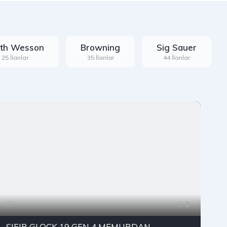
th Wesson
Browning
Sig Sauer
25 İlanlar
35 İlanlar
44 İlanlar
3
SIFIR GLOCK 19 GEN 4 MEMURDAN
g