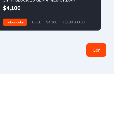
$4,100
Tabancalar
Glock
$4,100
TL180,000.00
Gör