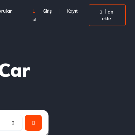
orulan
Giriş
Kayıt
İlan
ekle
ol
Car