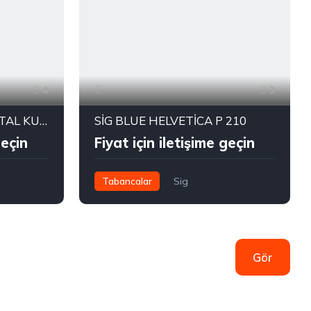
4
3
MEMURDAN SIFIR ORJİTAL KUTUSUNDA GLOCK 19 GEN 5 HİÇ KULLANILMAMIŞ
SİG BLUE HELVETİCA P 210
geçin
Fiyat için iletişime geçin
Tabancalar
Sig
TL1,100,000.00
Gör