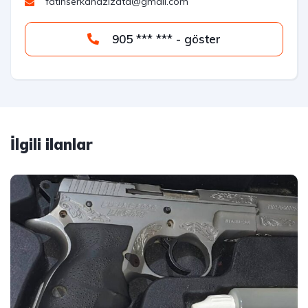
fatihserkanazizata@gmail.com
905 *** *** - göster
İlgili ilanlar