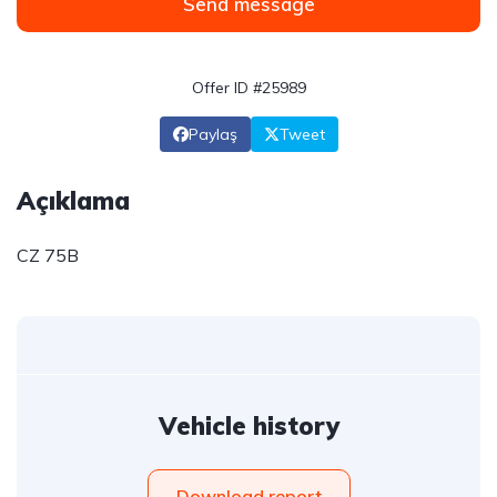
Send message
Offer ID #25989
Paylaş
Tweet
Açıklama
CZ 75B
Vehicle history
Download report