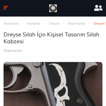
Anasayfa
Envanter
Dreyse
Ekipmanlar
Dreyse S
Dreyse Silah İçin Kişisel Tasarım Silah
Kabzesi
Ekipmanlar