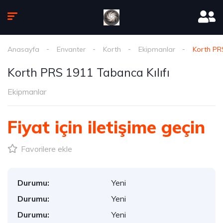
Anasayfa
Envanter
Korth
Ekipmanlar
Korth PRS
Korth PRS 1911 Tabanca Kılıfı
Ekipmanlar
Fiyat için iletişime geçin
Favorilere ekle
Durumu:
Yeni
Durumu:
Yeni
Durumu:
Yeni