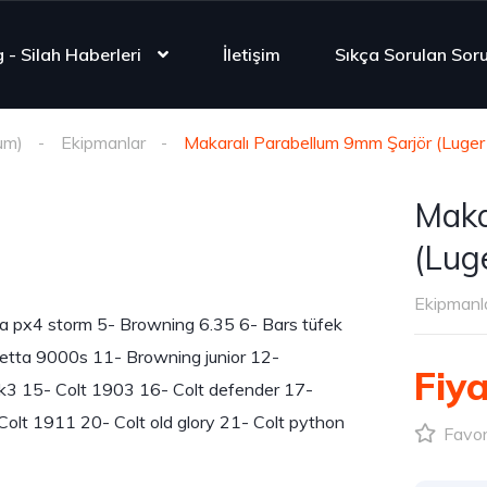
 - Silah Haberleri
İletişim
Sıkça Sorulan Soru
um)
Ekipmanlar
Makaralı Parabellum 9mm Şarjör (Luge
Maka
(Lug
Ekipmanl
ta px4 storm 5- Browning 6.35 6- Bars tüfek
etta 9000s 11- Browning junior 12-
Fiya
k3 15- Colt 1903 16- Colt defender 17-
Colt 1911 20- Colt old glory 21- Colt python
Favori