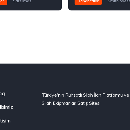
ar
Sarsılmaz
Tabancalar
Smith Wes
00
TL150,000.00
og
Türkiye'nin Ruhsatlı Silah İlan Platformu ve
Silah Ekipmanları Satış Sitesi
ibimiz
etişim