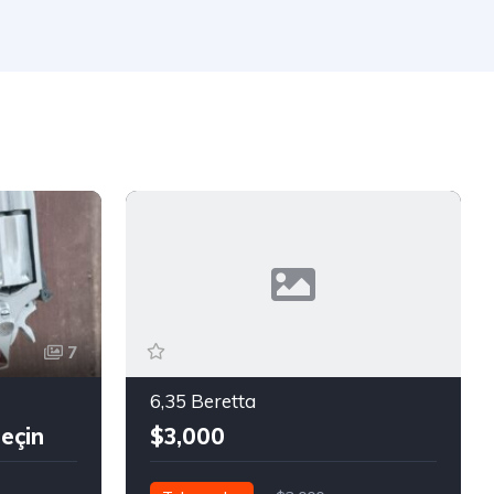
7
6,35 Beretta
geçin
$3,000