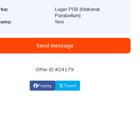
ka:
Luger P08 (Makaralı
Parabellum)
rumu:
Yeni
Send message
Offer ID #24179
Paylaş
Tweet