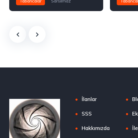
Tabancalar
Sarsılmaz
Tabancal
TL30.00
TL27,000.
İlanlar
Bl
SSS
Ek
Hakkımızda
İl