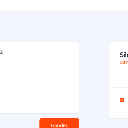
Si
admi
Gönder