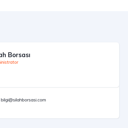
lah Borsası
nistrator
bilgi@silahborsasi.com