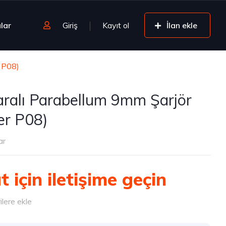
lar
Giriş
Kayıt ol
İlan ekle
r P08)
ralı Parabellum 9mm Şarjör
er P08)
ar
t için iletişime geçin
lere ekle