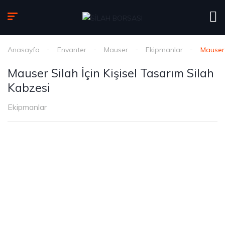
Anasayfa
Envanter
Mauser
Ekipmanlar
Mauser 
Mauser Silah İçin Kişisel Tasarım Silah
Kabzesi
Ekipmanlar