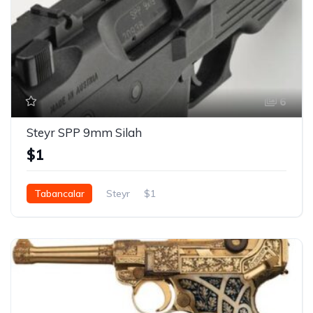
6
Steyr SPP 9mm Silah
$1
Tabancalar
Steyr
$1