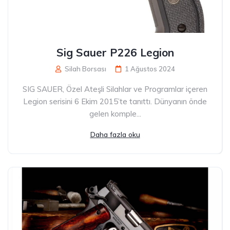
Sig Sauer P226 Legion
Silah Borsası
1 Ağustos 2024
SIG SAUER, Özel Ateşli Silahlar ve Programlar içeren
Legion serisini 6 Ekim 2015’te tanıttı. Dünyanın önde
gelen komple...
Daha fazla oku