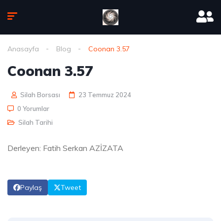
Anasayfa
Blog
Coonan 3.57
Coonan 3.57
Silah Borsası
23 Temmuz 2024
0 Yorumlar
Silah Tarihi
Derleyen: Fatih Serkan AZİZATA
Paylaş
Tweet