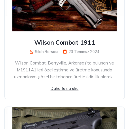
Wilson Combat 1911
Silah Borsası
23 Temmuz 2024
Wilson Combat, Berryville, Arkansas’ta bulunan ve
M1911A1’leri özelleştirme ve üretme konusunda
uzmanlaşmış özel bir tabanca üreticisidir. İlk olarak...
Daha fazla oku