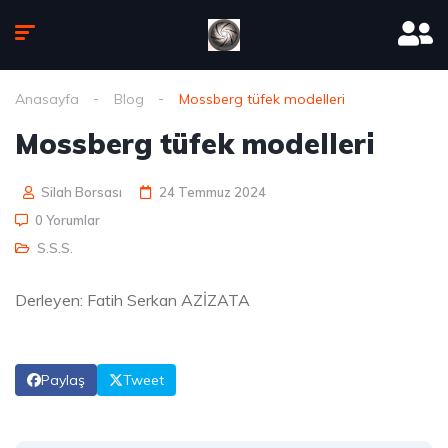
Anasayfa
Blog
Mossberg tüfek modelleri
Mossberg tüfek modelleri
Silah Borsası
24 Temmuz 2024
0 Yorumlar
S.S.S.
Derleyen: Fatih Serkan AZİZATA
Paylaş
Tweet