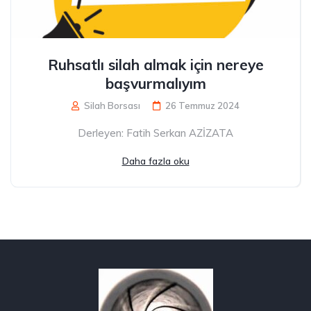
Ruhsatlı silah almak için nereye
başvurmalıyım
Silah Borsası
26 Temmuz 2024
Derleyen: Fatih Serkan AZİZATA
Daha fazla oku